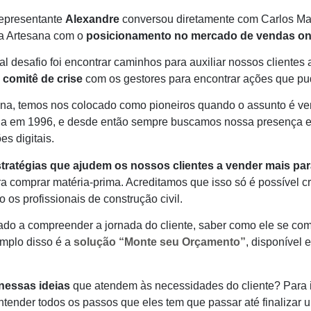
representante
Alexandre
conversou diretamente com Carlos Mat
da Artesana com o
posicionamento no mercado de vendas onlin
l desafio foi encontrar caminhos para auxiliar nossos cliente
m
comitê de crise
com os gestores para encontrar ações que pu
na, temos nos colocado como pioneiros quando o assunto é ven
iada em 1996, e desde então sempre buscamos nossa presença e
s digitais.
tratégias que ajudem os nossos clientes a vender mais para
ra comprar matéria-prima. Acreditamos que isso só é possível 
 os profissionais de construção civil.
ado a compreender a jornada do cliente, saber como ele se com
mplo disso é a
solução “Monte seu Orçamento”
, disponível e
nessas ideias
que atendem às necessidades do cliente? Para 
ntender todos os passos que eles tem que passar até finalizar 